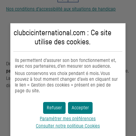
Nos conditions d’accessibilité aux situations de handicap
clubcicinternational.com : Ce site
utilise des
cookies
.
Ils permettent d’assurer son bon fonctionnement et,
Des modules de
courte durée et conçus pour que les
avec nos partenaires, d’en mesurer son audience.
participants soient opérationnels
dès leur retour en entreprise.
Nous conservons vos choix pendant 6 mois. Vous
La plupart des modules sont proposés en présentiel ou à
pouvez à tout moment changer d’avis en cliquant sur
le lien « Gestion des cookies » présent en pied de
distance pour plus de flexibilité.
page du site.
Refuser
Accepter
Paramétrer mes préférences
Consulter notre politique
Cookies