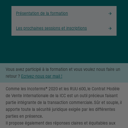
Présentation de la formation
Les prochaines sessions et inscriptions
Vous avez participé à la formation et vous voulez nous faire un
retour ?
Ecrivez-nous par mail !
Comme les Incoterms® 2020 et les
RUU
600, le Contrat Modèle
de Vente Internationale de la
ICC
est un outil précieux faisant
partie intégrante de la transaction commerciale. Sûr et souple, il
apporte toute la sécurité juridique exigée par les différentes
parties en présence.
Il propose également des réponses claires et équitables aux