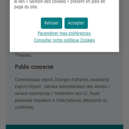
le lien « Gestion des cookies » présent en pied de
page du site.
Prérequis
Refuser
Accepter
Aucun prérequis n'est nécessaire pour cette
formation.
Paramétrer mes préférences
Consulter notre politique
Cookies
Durée de la formation
7 heures
Public concerné
Commerciaux export, Chargés d'affaires, Assistants
Export/import ; Service Administration des ventes /
service commercial / traitement des
LC
. Toute
personne travaillant à l'international, débutante ou
confirmée.