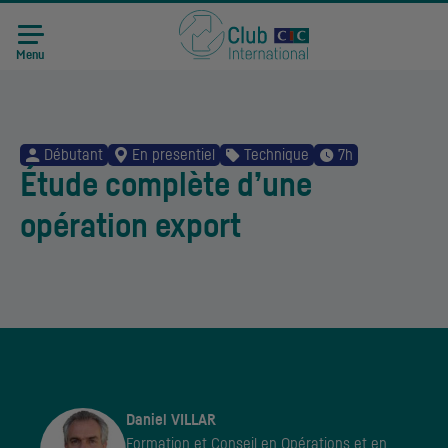
Menu
Débutant
En presentiel
Technique
7h
Étude complète d’une
opération export
Daniel VILLAR
Formation et Conseil en Opérations et en